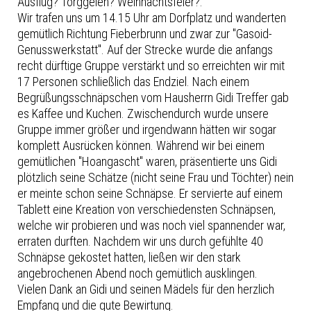
Ausflug? Törggelen? Weihnachtsfeier?.
Wir trafen uns um 14.15 Uhr am Dorfplatz und wanderten
gemütlich Richtung Fieberbrunn und zwar zur "Gasoid-
Genusswerkstatt". Auf der Strecke wurde die anfangs
recht dürftige Gruppe verstärkt und so erreichten wir mit
17 Personen schließlich das Endziel. Nach einem
Begrüßungsschnäpschen vom Hausherrn Gidi Treffer gab
es Kaffee und Kuchen. Zwischendurch wurde unsere
Gruppe immer größer und irgendwann hätten wir sogar
komplett Ausrücken können. Während wir bei einem
gemütlichen "Hoangascht" waren, präsentierte uns Gidi
plötzlich seine Schätze (nicht seine Frau und Töchter) nein
er meinte schon seine Schnäpse. Er servierte auf einem
Tablett eine Kreation von verschiedensten Schnäpsen,
welche wir probieren und was noch viel spannender war,
erraten durften. Nachdem wir uns durch gefühlte 40
Schnäpse gekostet hatten, ließen wir den stark
angebrochenen Abend noch gemütlich ausklingen.
Vielen Dank an Gidi und seinen Mädels für den herzlich
Empfang und die gute Bewirtung.